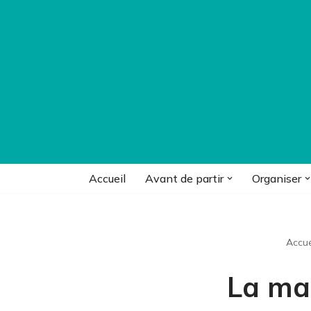
Aller
au
contenu
Accueil
Avant de partir
Organiser
Accue
La ma