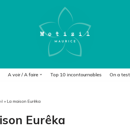
A voir / A faire
Top 10 incontournables
On a test
il
»
La maison Eurêka
ison Eurêka